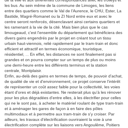
de la ville et aux différentes correspondances avec les trolleys et
les bus. Au sein même de la commune de Limoges, les liens
entre des quartiers comme le Val de l'Aurence, le CHU, Ester, La
Bastide, Magré-Romanet ou la ZI Nord entre eux et avec le
centre seront renforcés, désenclavant ainsi certains quartiers et
les ramenant à la vie de la cité. Mais bien plus que le cas
limougeaud, c'est l'ensemble du département qui bénéficiera des
divers gains engendrés par le projet en créant tout un tissu
urbain haut-viennois, relié rapidement par le tram-train et donc
efficient et attractif en termes économique, touristique,
résidentiel, ... En effet, les distances ne sont finalement pas si
grandes et on pourra compter sur un temps de plus ou moins
une demi-heure entre les différents terminus et la station
centrale, Montplaisir.
Enfin, au-delà des gains en termes de temps, de pouvoir d'achat,
de qualité de vie et d'environnement, ce projet conserve l'intérêt
de représenter un coût assez faible pour la collectivité, les voies
étant d'ores et déjà existantes. Ne resterait plus qu'à les rénover
pour les plus dégradées d'entre elles, à les électrifier pour celles
qui ne le sont pas, à acheter le matériel roulant de type tram-train
et à aménager les gares de façon à en faire des pôles
multimodaux et à permettre aux tram-train de s'y croiser. Par
ailleurs, les travaux d'électrification ouvriraient la voie à une
électrification complète sur les liaisons vers Angoulême, Poitiers