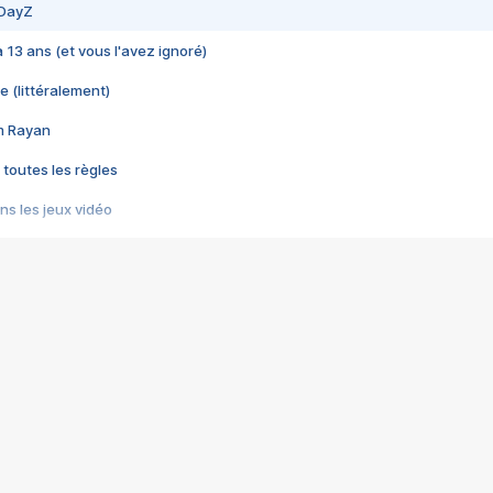
 DayZ
 a 13 ans (et vous l'avez ignoré)
e (littéralement)
im Rayan
 toutes les règles
s les jeux vidéo
us choquant de Rockstar ? - Le scandale BULLY
e plus moche de Steam
du RÊVE tourne au CAUCHEMAR
pendant 8 heures
it… à tort
umiliés par un jeu vidéo
ire - Final Fantasy 8