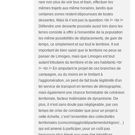
rare non plus de voir bus et train, effectuer les
mêmes trajets aux même horaires, tandis que
certaines zones restent dépourvues de toutes
dessertes. Mais là n’est pas la question.<br /> <br />
Défendre une desserte poussée aussi loin dans les
terres consiste à offrir à l'ensemble de la population
les même possibilités de déplacements, de gain de
temps, ce simplement et sur tout le territoire. Il est
important de bien saisir que le territoire ne peux se
passer de Limoges, mais que Limoges est tout
autant tributaire du territoire et de ses habitants.<br
/> <br /> En amputant le projet de ces branches de
campagne, ou du moins en le limitant à
l'agglomération, on perd de fait toute légitimité d'un
tel service de transport en termes de démographie,
mais également une chance formidable de cohésion
territoriale, facteur indéniable de dynamisme. De
plus, il n'est sans doute pas négligeable, par ces
temps de crise de constater que pour un projet à
cette échelle, c’est l’ensemble des collectivités
territoriales (comcom/agglo/départements/région/…)
qui est amené à participer, pour un coût pas
beaucoup plus élevé aux vues des bénéfices