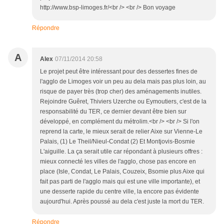
http://www.bsp-limoges.fr/<br /> <br /> Bon voyage
Répondre
A
Alex
07/11/2014 20:58
Le projet peut être intéressant pour des dessertes fines de
l'agglo de Limoges voir un peu au dela mais pas plus loin, au
risque de payer très (trop cher) des aménagements inutiles.
Rejoindre Guêret, Thiviers Uzerche ou Eymoutiers, c'est de la
responsabilité du TER, ce dernier devant être bien sur
développé, en complément du métrolim.<br /> <br /> Si l'on
reprend la carte, le mieux serait de relier Aixe sur Vienne-Le
Palais, (1) Le Theil/Nieul-Condat (2) Et Montjovis-Bosmie
L'aiguille. La ça serait utile car répondant à plusieurs offres :
mieux connecté les villes de l'agglo, chose pas encore en
place (Isle, Condat, Le Palais, Couzeix, Bsomie plus Aixe qui
fait pas parti de l'agglo mais qui est une ville importante), et
une desserte rapide du centre ville, la encore pas évidente
aujourd'hui. Après poussé au dela c'est juste la mort du TER.
Répondre