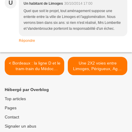
U
Un habitant de Limoges
30/10/2014 17:00
Quel que soit le projet, tout aménagement suppose une
entente entre la ville de Limoges et l'agglomération. Nous
verrons bien dans six ans: si rien n'est réalisé, Mrs Lombertie
et Vandenbroucke porteront la responsabilité d'un échec.
Répondre
< Bordeaux : la ligne D et le
Une 2X2 voies entre
tram-train du Médoc
Limoges, Périgueux, Agen
retoqués
et Tarbes ? >
Hébergé par Overblog
Top articles
Pages
Contact
Signaler un abus