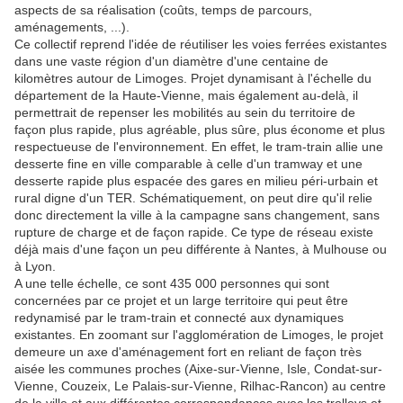
aspects de sa réalisation (coûts, temps de parcours,
aménagements, ...).
Ce collectif reprend l'idée de réutiliser les voies ferrées existantes
dans une vaste région d'un diamètre d'une centaine de
kilomètres autour de Limoges. Projet dynamisant à l'échelle du
département de la Haute-Vienne, mais également au-delà, il
permettrait de repenser les mobilités au sein du territoire de
façon plus rapide, plus agréable, plus sûre, plus économe et plus
respectueuse de l'environnement. En effet, le tram-train allie une
desserte fine en ville comparable à celle d'un tramway et une
desserte rapide plus espacée des gares en milieu péri-urbain et
rural digne d'un TER. Schématiquement, on peut dire qu'il relie
donc directement la ville à la campagne sans changement, sans
rupture de charge et de façon rapide. Ce type de réseau existe
déjà mais d'une façon un peu différente à Nantes, à Mulhouse ou
à Lyon.
A une telle échelle, ce sont 435 000 personnes qui sont
concernées par ce projet et un large territoire qui peut être
redynamisé par le tram-train et connecté aux dynamiques
existantes. En zoomant sur l'agglomération de Limoges, le projet
demeure un axe d'aménagement fort en reliant de façon très
aisée les communes proches (Aixe-sur-Vienne, Isle, Condat-sur-
Vienne, Couzeix, Le Palais-sur-Vienne, Rilhac-Rancon) au centre