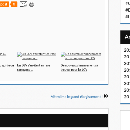
#C
post
0
#D
#
20
20
20
au quitte ou
Les LGV s'arrêtent en rase
De nouveaux financements à
20
campagne ...
trouver pour les LGV
20
20
20
20
Métrolim : le grand élargissement !