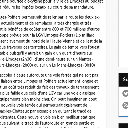
t une bouffée d'oxygène pour la ville de Limoges au budget
é à réduire les impôts locaux au cours de sa mandature.
es-Poitiers permettrait de relier par la route les deux ex-
actuellement et de remplacer la très chargée et très
t le bénéfice de coûter entre 600 et 700 millions d'euros
loppe prévue pour la LGV Limoges-Poitiers (1.6 milliard
e désenclavement du nord de la Haute-Vienne et de l'est de la
que traverser ces territoires. Le gain de temps vers l'ouest
able puisqu'il y aurait un gain d'un quart d'heure sur
lle-Limoges (2h30), d'une demi-heure sur un Nantes-
ours-Limoges (2h00) ou sur un Le Mans-Limoges (3h10)
r accoler à cette autoroute une voie ferrée qui ne soit pas
S
liaison entre Limoges et Poitiers actuellement longue et
it un coût très réduit du fait des travaux de terrassement
n plus faible que celle d'une LGV car une voie classique
équipements bien moins cher. On peut imaginer un coût
 nouvelle voie ferrée qui permettrait également de
ac-les-Châteaux par exemple en quittant le tracé de
xistantes. Cette nouvelle voie en bien meilleur état que
sque suivant le tracé de l'autoroute en grande partie et