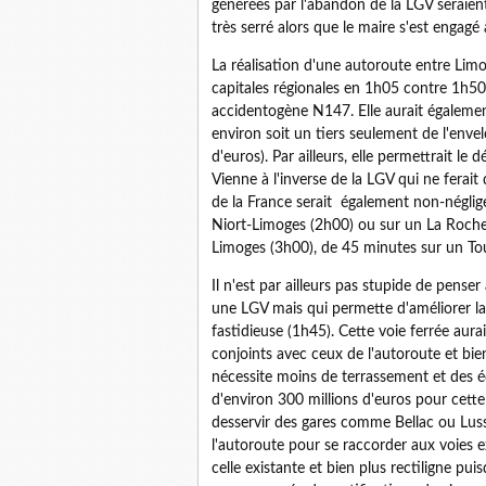
générées par l'abandon de la LGV seraien
très serré alors que le maire s'est engag
La réalisation d'une autoroute entre Limog
capitales régionales en 1h05 contre 1h50 
accidentogène N147. Elle aurait égalemen
environ soit un tiers seulement de l'enve
d'euros). Par ailleurs, elle permettrait l
Vienne à l'inverse de la LGV qui ne ferait 
de la France serait également non-néglige
Niort-Limoges (2h00) ou sur un La Roche
Limoges (3h00), de 45 minutes sur un T
Il n'est par ailleurs pas stupide de pense
une LGV mais qui permette d'améliorer la 
fastidieuse (1h45). Cette voie ferrée aura
conjoints avec ceux de l'autoroute et bie
nécessite moins de terrassement et des 
d'environ 300 millions d'euros pour cette
desservir des gares comme Bellac ou Luss
l'autoroute pour se raccorder aux voies e
celle existante et bien plus rectiligne pui