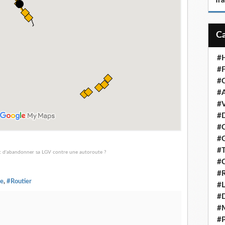
Tr
#H
#F
#C
#A
#V
#D
#C
#G
#T
#C
#R
re
,
#Routier
#L
#
#
#P