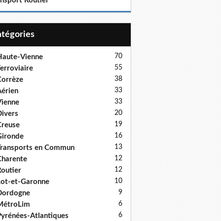
ansport Routier
Catégories
70
aute-Vienne
55
erroviaire
38
orrèze
33
érien
33
ienne
20
ivers
19
reuse
16
ironde
13
ransports en Commun
12
harente
12
outier
10
ot-et-Garonne
9
Dordogne
6
MétroLim
6
yrénées-Atlantiques