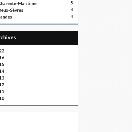
5
harente-Maritime
4
eux-Sèvres
4
Landes
Archives
22
16
15
14
13
12
11
10