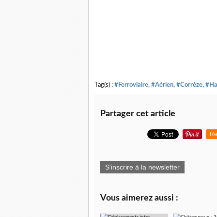
Tag(s) :
#Ferroviaire
,
#Aérien
,
#Corrèze
,
#Ha
Partager cet article
Re
S'inscrire à la newsletter
Vous aimerez aussi :