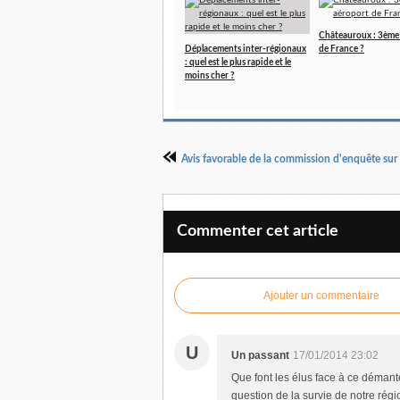
Châteauroux : 3ème
Déplacements inter-régionaux
de France ?
: quel est le plus rapide et le
moins cher ?
Commenter cet article
Ajouter un commentaire
U
Un passant
17/01/2014 23:02
Que font les élus face à ce démant
question de la survie de notre région