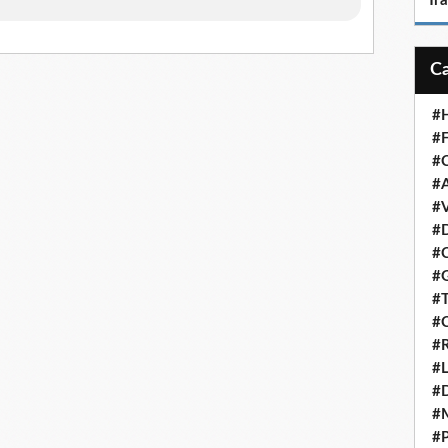
Tr
#H
#F
#C
#A
#V
#D
#C
#G
#T
#C
#R
#L
#
#
#P