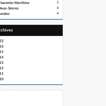
5
harente-Maritime
4
eux-Sèvres
4
Landes
Archives
22
16
15
14
13
12
11
10