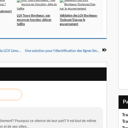
 aéroport
LGV Tours-Bordeaux : pas
Validation des LGV Bordeaux-
encore en fonction, déjà en
Toulouse/Dax par le
faillite
gouvernement
Avis favorable de la commission d'enquête sur la LGV Limoges-Poitiers
Une solution pour l'électrification des lignes limougeaudes
Tr
èlement? Pourquoi ce silence de leur part? Il est tout de même
Tra
 et de ses villes...