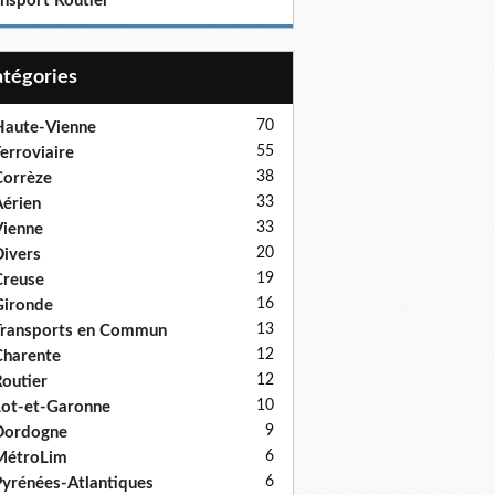
ansport Routier
Catégories
70
aute-Vienne
55
erroviaire
38
orrèze
33
érien
33
ienne
20
ivers
19
reuse
16
ironde
13
ransports en Commun
12
harente
12
outier
10
ot-et-Garonne
9
Dordogne
6
MétroLim
6
yrénées-Atlantiques