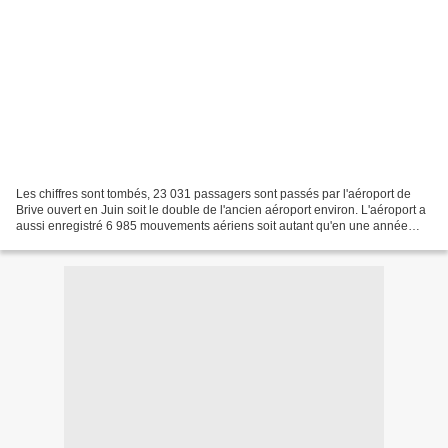
Les chiffres sont tombés, 23 031 passagers sont passés par l'aéroport de
Brive ouvert en Juin soit le double de l'ancien aéroport environ. L'aéroport a
aussi enregistré 6 985 mouvements aériens soit autant qu'en une année
entière à Brive-Laroche, en seulement...