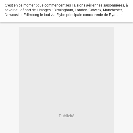
C'est en ce moment que commencent les liaisions aériennes saisonnières, à
savoir au départ de Limoges : Birmingham, London-Gatwick, Manchester,
Newcastle, Edimburg le tout via Flybe principale conccurente de Ryanair.
Ces liaisons pourraient être maintenues...
Publicité