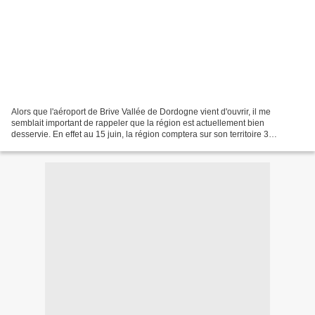
Alors que l'aéroport de Brive Vallée de Dordogne vient d'ouvrir, il me
semblait important de rappeler que la région est actuellement bien
desservie. En effet au 15 juin, la région comptera sur son territoire 3
aéroports : - l'aéroport de Limoges-Bellegarde...