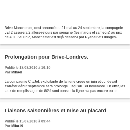
Brive-Manchester, c'est annoncé du 21 mai au 24 septembre, la compagnie
JET2 assurera 2 allers-retours par semaine (les mardis et samedis) au prix
de 40€. Seul hic, Manchester est déjà desservi par Ryanair et Limoges-
Bellegarde, serait-ce une bonne raison...
Prolongation pour Brive-Londres.
Publié le 18/08/2010 à 16:10
Par
Mikaël
La compagnie CityJet, exploitante de la ligne créée en juin et qui devait
s'arrêter début septembre sera prolongé jusqu'au 1er novembre. En effet, les
taux de remplissages de 80% sont bons et la ligne n'a pas encore eu le
temps de trouver toute sa clientèle....
Liaisons saisonnières et mise au placard
Publié le 15/07/2010 à 09:44
Par
Mika19