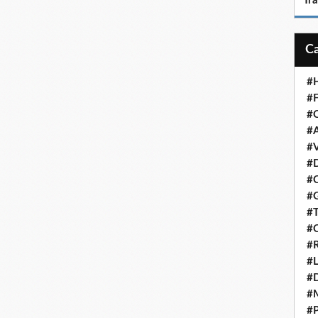
Tr
#H
#F
#C
#A
#V
#D
#C
#G
#T
#C
#R
#L
#
#
#P