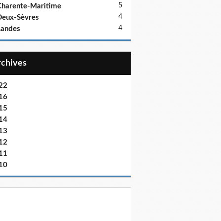
5
harente-Maritime
4
eux-Sèvres
4
Landes
Archives
22
16
15
14
13
12
11
10