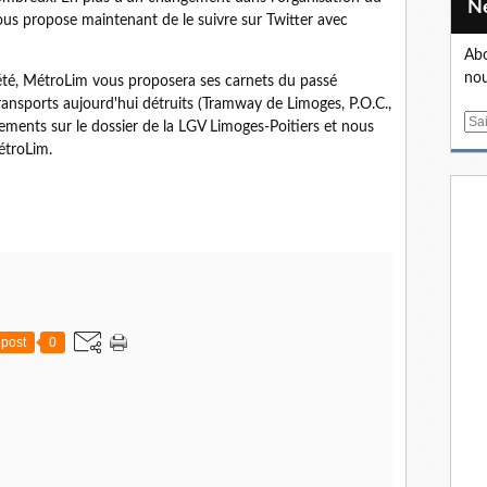
us propose maintenant de le suivre sur Twitter avec
Abo
nou
l'été, MétroLim vous proposera ses carnets du passé
ransports aujourd'hui détruits (Tramway de Limoges, P.O.C.,
E
sements sur le dossier de la LGV Limoges-Poitiers et nous
m
étroLim.
a
i
l
post
0