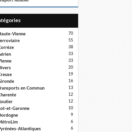
ansport Routier
Catégories
70
aute-Vienne
55
erroviaire
38
orrèze
33
érien
33
ienne
20
ivers
19
reuse
16
ironde
13
ransports en Commun
12
harente
12
outier
10
ot-et-Garonne
9
Dordogne
6
MétroLim
6
yrénées-Atlantiques